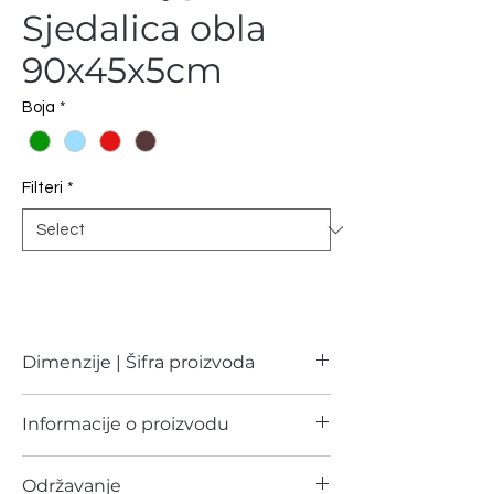
Sjedalica obla
90x45x5cm
Boja
*
Filteri
*
Dimenzije | Šifra proizvoda
Dimenzije
Šifra proizvoda
Informacije o proizvodu
90x45x5cm
01038 | Cijena na upit
Sastav:
Održavanje
Polycotton