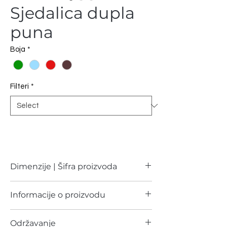
Sjedalica dupla
puna
Boja
*
Filteri
*
Dimenzije | Šifra proizvoda
Dimenzije
Šifra proizvoda
Informacije o proizvodu
80x40cm
00168 | Cijena na upit
Sastav:
Održavanje
Polycotton