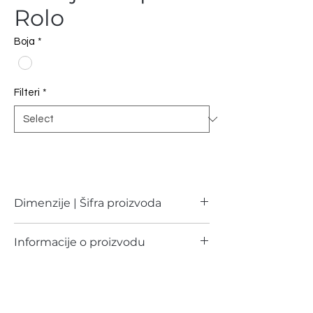
Rolo
Boja
*
Filteri
*
Dimenzije | Šifra proizvoda
Dimenzije
Šifra proizvoda
Informacije o proizvodu
160x50cm
3009 | Cijena na upit
Sastav:
Poliester 50%,
Pamuk 50%,