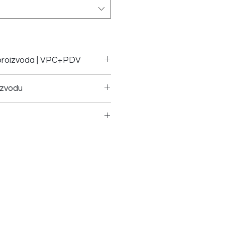
a proizvoda | VPC+PDV
Šifra proizvoda
izvodu
00163 | Cijena na upit
temperaturi 40 stepeni
 na užetu
ijsko čišćenje
ljivanje