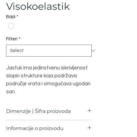
Visokoelastik
Boja
*
Filteri
*
Jastuk ima jedinstvenu iskrivljenost
slopin strukture koja podržava
područje vrata i omogućava ugodan
san.
Dimenzije | Šifra proizvoda
Dimenzija
Šifra proizvoda
Informacije o proizvodu