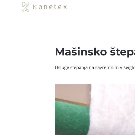
Mašinsko štep
Usluge štepanja na savremnim višeiglov