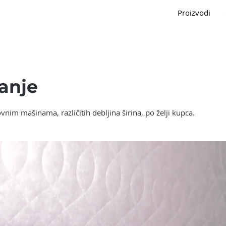
Proizvodi
anje
nim mašinama, različitih debljina širina, po želji kupca.